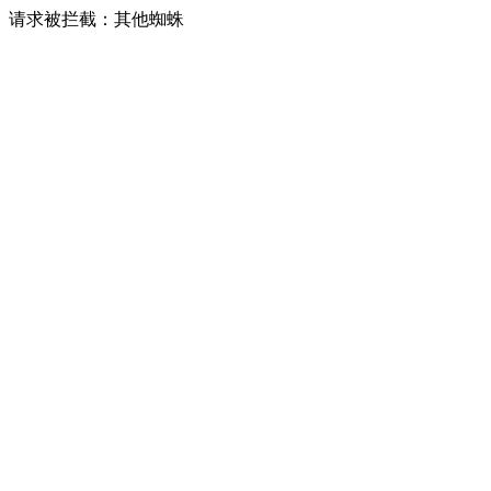
请求被拦截：其他蜘蛛