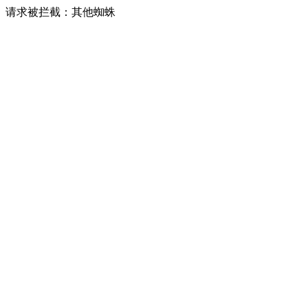
请求被拦截：其他蜘蛛