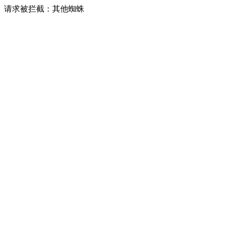
请求被拦截：其他蜘蛛