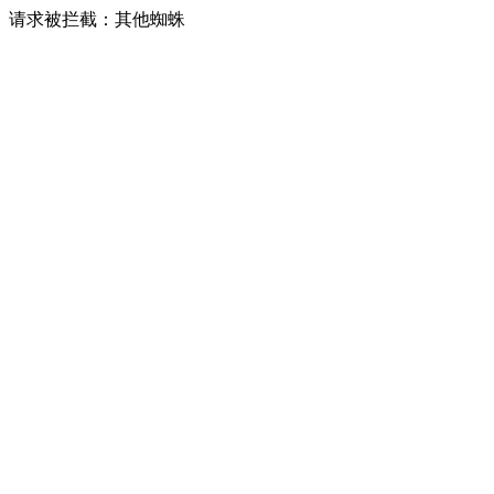
请求被拦截：其他蜘蛛