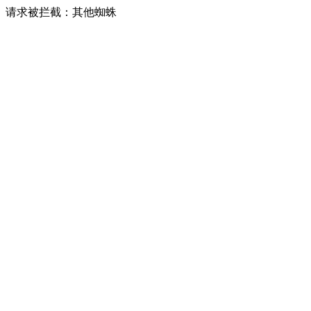
请求被拦截：其他蜘蛛