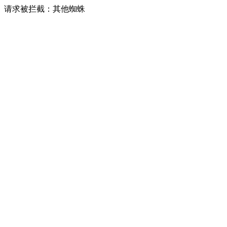
请求被拦截：其他蜘蛛