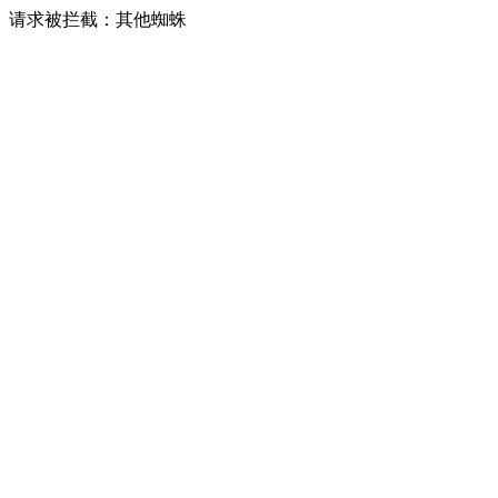
请求被拦截：其他蜘蛛