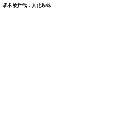
请求被拦截：其他蜘蛛