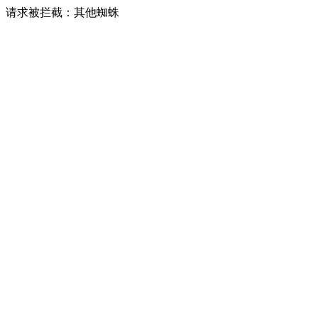
请求被拦截：其他蜘蛛