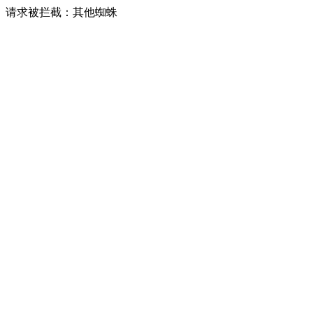
请求被拦截：其他蜘蛛