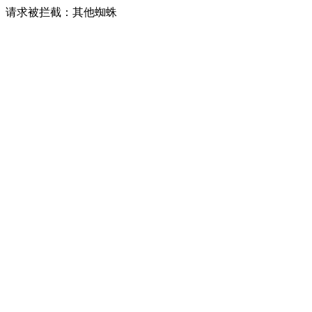
请求被拦截：其他蜘蛛