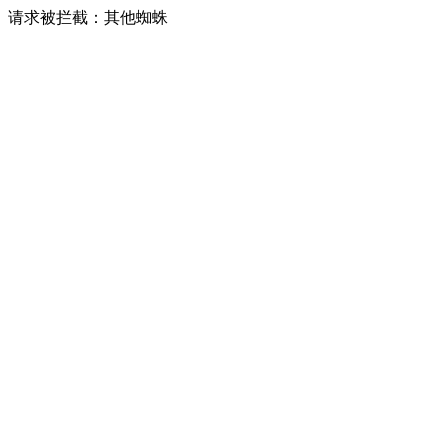
请求被拦截：其他蜘蛛