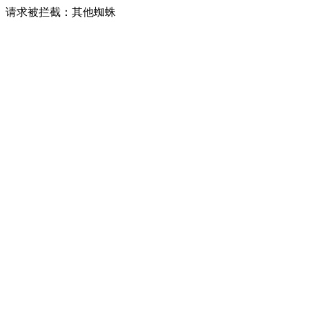
请求被拦截：其他蜘蛛