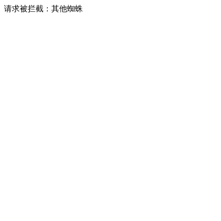
请求被拦截：其他蜘蛛