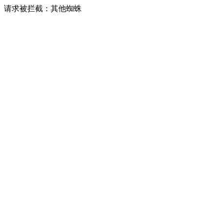
请求被拦截：其他蜘蛛