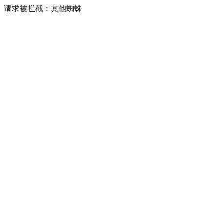
请求被拦截：其他蜘蛛