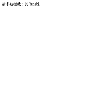
请求被拦截：其他蜘蛛