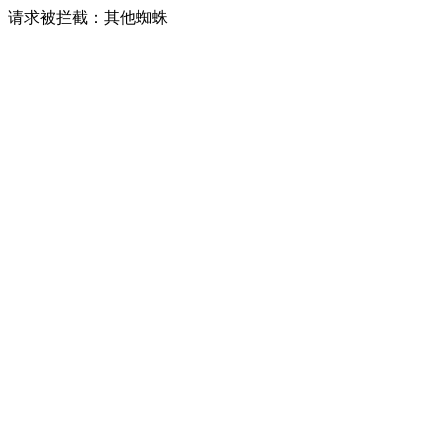
请求被拦截：其他蜘蛛