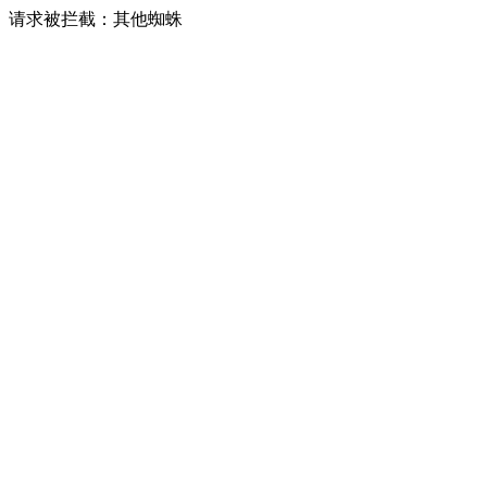
请求被拦截：其他蜘蛛