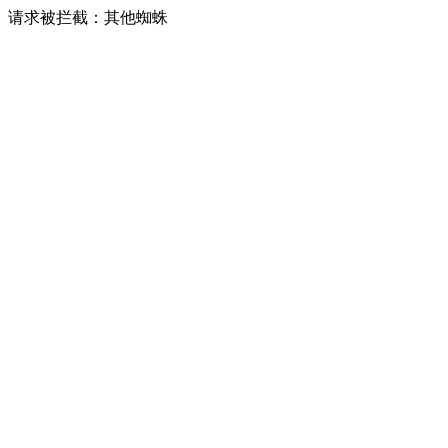
请求被拦截：其他蜘蛛