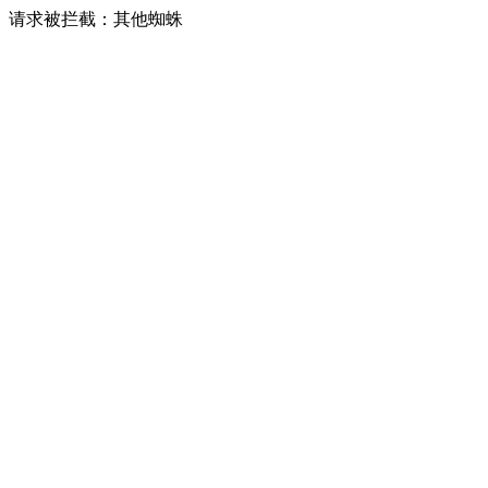
请求被拦截：其他蜘蛛