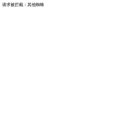
请求被拦截：其他蜘蛛