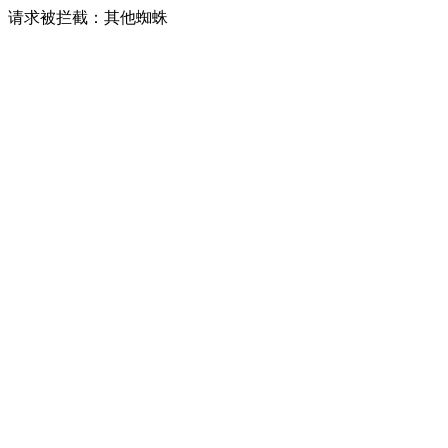
请求被拦截：其他蜘蛛