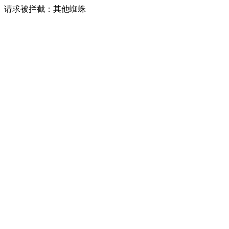
请求被拦截：其他蜘蛛