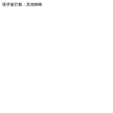
请求被拦截：其他蜘蛛