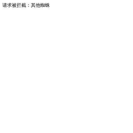
请求被拦截：其他蜘蛛