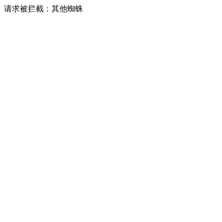
请求被拦截：其他蜘蛛