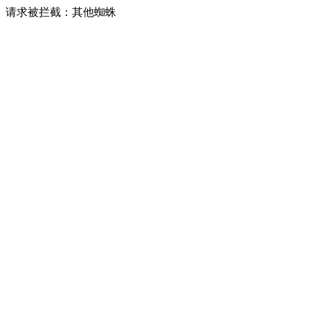
请求被拦截：其他蜘蛛