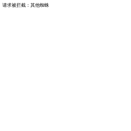
请求被拦截：其他蜘蛛