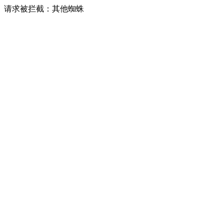
请求被拦截：其他蜘蛛