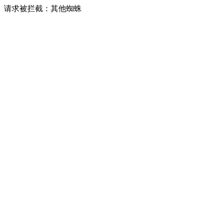
请求被拦截：其他蜘蛛