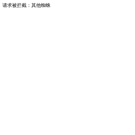
请求被拦截：其他蜘蛛