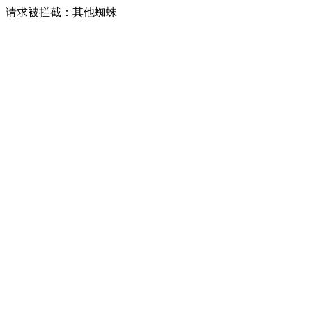
请求被拦截：其他蜘蛛