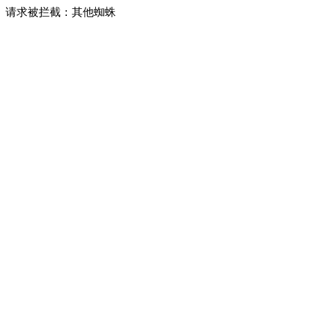
请求被拦截：其他蜘蛛