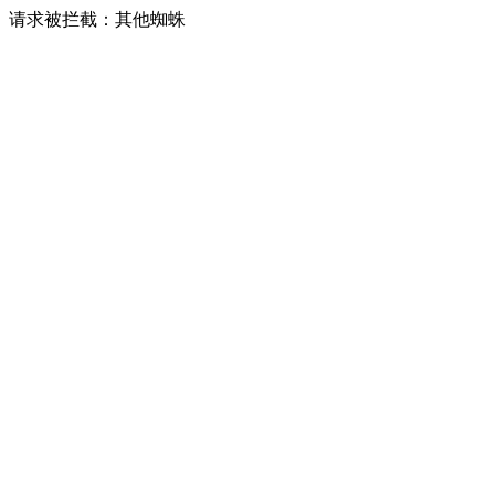
请求被拦截：其他蜘蛛