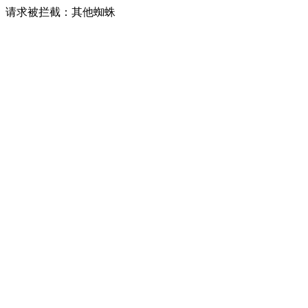
请求被拦截：其他蜘蛛