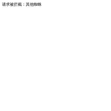
请求被拦截：其他蜘蛛