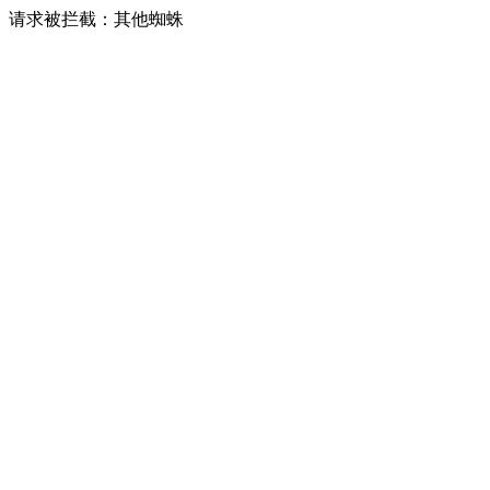
请求被拦截：其他蜘蛛