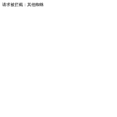
请求被拦截：其他蜘蛛