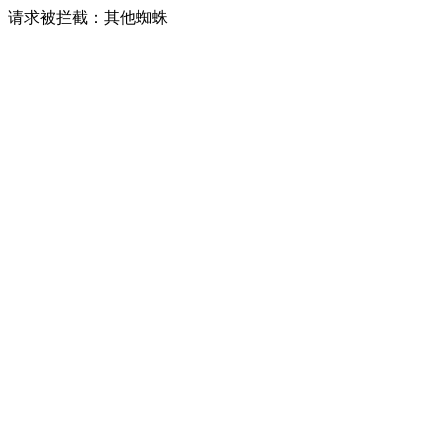
请求被拦截：其他蜘蛛