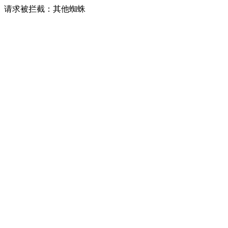
请求被拦截：其他蜘蛛