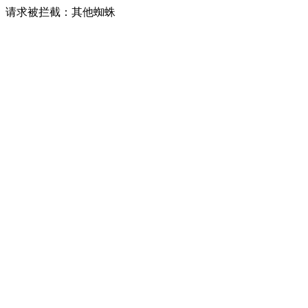
请求被拦截：其他蜘蛛