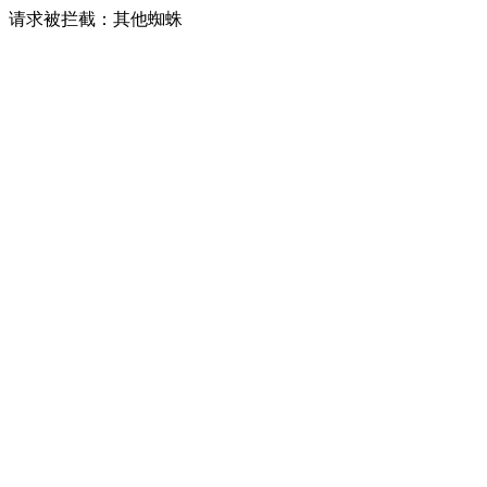
请求被拦截：其他蜘蛛