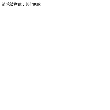
请求被拦截：其他蜘蛛