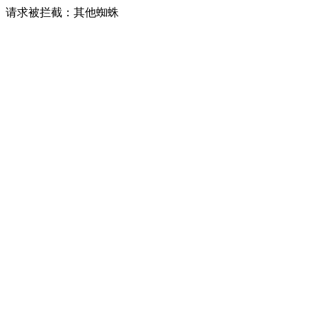
请求被拦截：其他蜘蛛